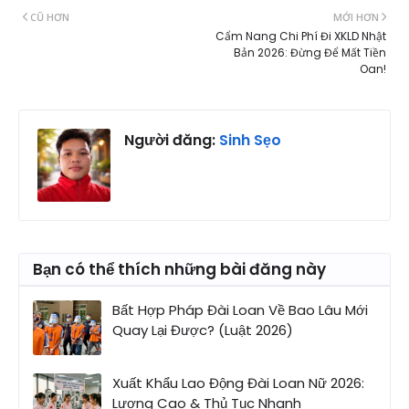
CŨ HƠN
MỚI HƠN
Cẩm Nang Chi Phí Đi XKLD Nhật
Bản 2026: Đừng Để Mất Tiền
Oan!
Người đăng:
Sinh Sẹo
Bạn có thể thích những bài đăng này
Bất Hợp Pháp Đài Loan Về Bao Lâu Mới
Quay Lại Được? (Luật 2026)
Xuất Khẩu Lao Động Đài Loan Nữ 2026:
Lương Cao & Thủ Tục Nhanh