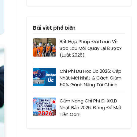
Bài viết phổ biến
Bất Hợp Pháp Đài Loan Về
Bao Lâu Mới Quay Lại Được?
(Luật 2026)
Chi Phí Du Học Úc 2026: Cập
Nhật Mới Nhất & Cách Giảm
50% Gánh Nặng Tài Chính
Cẩm Nang Chi Phí Đi XKLD
Nhật Bản 2026: Đừng Để Mất
Tiền Oan!