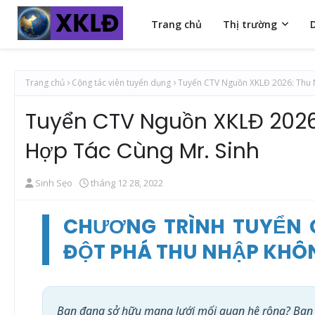
Trang chủ
Thị trường
Trang chủ
Cộng tác viên tuyển dụng
Tuyển CTV Nguồn XKLĐ 2026: Thu 
Tuyển CTV Nguồn XKLĐ 2026
Hợp Tác Cùng Mr. Sinh
Sinh Sẹo
tháng 12 28, 2022
CHƯƠNG TRÌNH TUYỂN C
ĐỘT PHÁ THU NHẬP KHÔN
Bạn đang sở hữu mạng lưới mối quan hệ rộng? Bạn